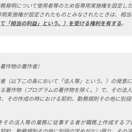
務発明について使用者等のため仮専用実施権を設定し
専用実施権が設定されたものとみなされたときは、相当
て「相当の利益」という。）を受ける権利を有する
。
著作物の著作者）
者（以下この条において「法人等」という。）の発意
る著作物（プログラムの著作物を除く。）で、その法
は、その作成の時における契約、勤務規則その他に別段
きその法人等の業務に従事する者が職務上作成するプ
契約、勤務規則その他に別段の定めがない限り、その