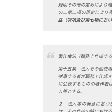
規則その他の定めにより職
の二第二項の規定により
益（次項及び第七項におい
著作権法（職務上作成する
第十五条 法人その他使用
従事する者が職務上作成す
に公表するものの著作者
人等とする。
２ 法人等の発意に基づ
は、その作成の時における