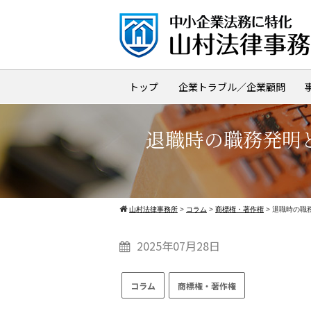
トップ
企業トラブル／企業顧問
退職時の職務発明
山村法律事務所
>
コラム
>
商標権・著作権
>
退職時の職
2025年07月28日
コラム
商標権・著作権