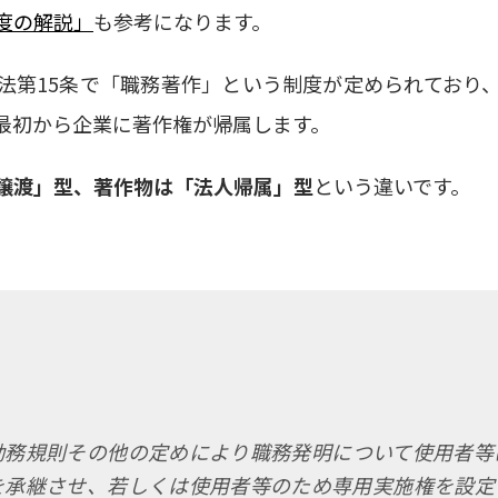
度の解説」
も参考になります。
法第15条
で「職務著作」という制度が定められており
最初から企業に著作権が帰属します。
譲渡」型、著作物は「法人帰属」型
という違いです。
勤務規則その他の定めにより職務発明について使用者等
を承継させ、若しくは使用者等のため専用実施権を設定