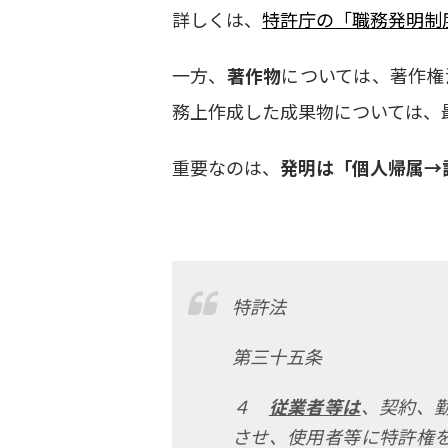
詳しくは、
特許庁の「職務発明制
一方、
著作物
については、
著作権
務上作成した成果物については、
重要なのは、
発明は「個人帰属
→
特許法
第三十五条
４
従業者等は
、契約、
させ、使用者等に特許権