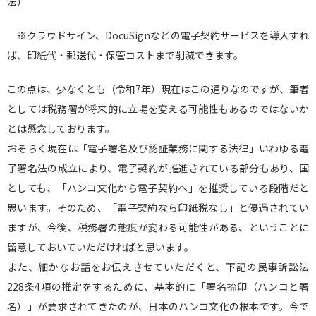
法）
※クラウドサイン、DocuSignなどの電子契約サービスを導入すれ
ば、印紙代・郵送代・保管コストまで削減できます。
この点は、少なくとも（令和7年）現在はこの通りなのですが、筆者
としては税務署が将来的に立場を変える可能性もあるのではないか
とは懸念しております。
おそらく現在は「電子署名及び認証業務に関する法律」いわゆる電
子署名法の成立により、電子契約が推進されている部分もあり、国
としても、「ハンコ文化から電子契約へ」を推奨している段階だと
思います。そのため、「電子契約なら印紙税なし」と優遇されてい
ますが、今後、税務署の態度が変わる可能性がある、ということに
留意しておいていただければと思います。
また、細かなお話をお伝えさせていただくと、下記の民事訴訟法
228
条4項
の推定をするために、基本的に「署名捺印（ハンコと署
名）」が要求されてきたのが、日本のハンコ文化の根本です。今で