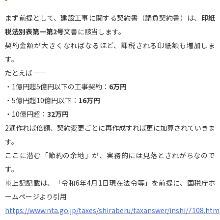
まず前提として、建設工事に関する契約書（請負契約書）は、
印紙
税法別表第一第2号
文書に該当します。
契約金額が大きくなればなるほど、課税される印紙額も増加しま
す。
たとえば――
・1億円超5億円以下の工事契約：
6万円
・5億円超10億円以下：
16万円
・10億円超：
32万円
2通作れば倍額、契約変更ごとに再作成すれば更に加算されていきま
す。
ここに潜む「節約の余地」が、実務的には見落とされがちなので
す。
※上記記載は、「令和6年4月1日現在法令等」を前提に、国税庁ホ
ームページより引用
https://www.nta.go.jp/taxes/shiraberu/taxanswer/inshi/7108.htm