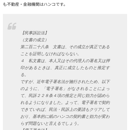
も不動産・金融機関はハンコです。
【民事訴訟法】
（文書の成立）
第二百二十八条 文書は、その成立が真正である
ことを証明しなければならない。
４ 私文書は、本人又はその代理人の署名又は押
印があるときは、真正に成立したものと推定す
る。
ですが、近年電子署名法が施行されたため、以下
のように、「電子署名」がなされることによっ
て、民訴２２８条４項の推定と同じ効力が認めら
れるようになりました。よって、電子署名で契約
できていれば、民法・民訴上の要請もクリアして
おり、基本的に紙のハンコの契約書と効力が変わ
らず問題ないと言えるでしょう。