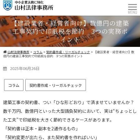
【建設業者・経営者向け】数億円の建築
工事契約で印紙税を節約 3つの実務ポ
イント
山村法律事務所
>
コラム
>
契約書作成・リーガルチェック
>
【建設業者・経営者向け】数
億円の建築工事契約で印紙税を節約 3つの実務ポイント
2025年06月26日
コラム
契約書作成・リーガルチェック
建築工事の契約書、つい「ひな形どおり」で済ませていませんか？
数千万円、数億円といった大型請負契約において、実は“ちょっとし
た工夫”で印紙税を大きく節約できるケースがあります。
「契約書は正本・副本を2通作るもの」
「契約変更が出たら、また契約書を作ればいい」