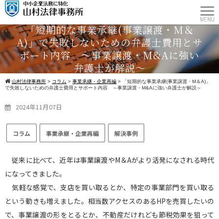
「短期的な事業承継(事業譲渡・M＆
A)」で失敗しないための弁護士費用とサ
ポート内容 ～事業譲渡・M&Aに強い
弁護士が解説～
山村法律事務所
>
コラム
>
事業承継・企業再編
>
「短期的な事業承継(事業譲渡・M＆A)」
で失敗しないための弁護士費用とサポート内容 ～事業譲渡・M&Aに強い弁護士が解説～
2024年11月07日
コラム
事業承継・企業再編
解決事例
従来に比べて、近年は事業譲渡やM＆Aがより活発になされる時代
になってきました。
気軽な感覚で、支店を買い取るとか、特定の事業部門を買い取る
という動きも増えました。相当数アクセスのあるHPを売買したいの
で、事業譲渡の形をとるとか、不動産だけれども節税効果を狙って