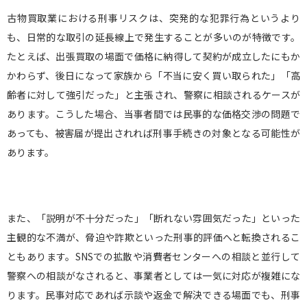
古物買取業における刑事リスクは、突発的な犯罪行為というより
も、日常的な取引の延長線上で発生することが多いのが特徴です。
たとえば、出張買取の場面で価格に納得して契約が成立したにもか
かわらず、後日になって家族から「不当に安く買い取られた」「高
齢者に対して強引だった」と主張され、警察に相談されるケースが
あります。こうした場合、当事者間では民事的な価格交渉の問題で
あっても、被害届が提出されれば刑事手続きの対象となる可能性が
あります。
また、「説明が不十分だった」「断れない雰囲気だった」といった
主観的な不満が、脅迫や詐欺といった刑事的評価へと転換されるこ
ともあります。
SNS
での拡散や消費者センターへの相談と並行して
警察への相談がなされると、事業者としては一気に対応が複雑にな
ります。民事対応であれば示談や返金で解決できる場面でも、刑事