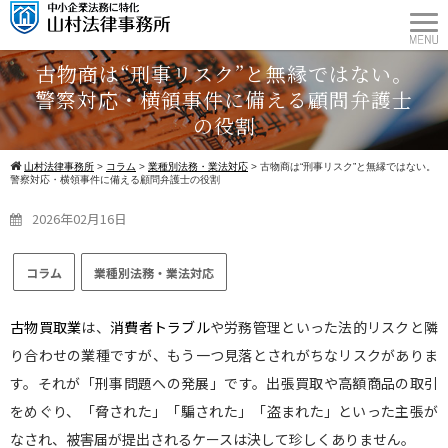
古物商は“刑事リスク”と無縁ではない。
警察対応・横領事件に備える顧問弁護士
の役割
山村法律事務所
>
コラム
>
業種別法務・業法対応
>
古物商は“刑事リスク”と無縁ではない。
警察対応・横領事件に備える顧問弁護士の役割
2026年02月16日
コラム
業種別法務・業法対応
古物買取業
は、
消費者トラブル
や労務管理といった法的リスクと隣
り合わせの業種ですが、もう一つ見落とされがちなリスクがありま
す。それが「刑事問題への発展」です。出張買取や高額商品の取引
をめぐり、「脅された」「騙された」「盗まれた」といった主張が
なされ、被害届が提出されるケースは決して珍しくありません。