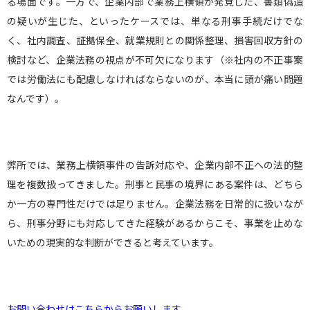
る場面です。一方で、企業内部で業務上横領が発覚した、書類偽造
の疑いが生じた、といったケースでは、単なる刑事手続だけでな
く、社内調査、証拠保全、就業規則との関係整理、損害回収方針の
検討など、企業法務の視点が不可欠になります（※社内の不正事案
では労働法にも配慮しなければならないのが、本当に頭が痛い問題
なんです）。
弊所では、業務上横領事件の告訴対応や、企業内部不正への法的整
理を複数扱ってきました。刑事と民事の境界にある案件は、どちら
か一方の専門性だけでは足りません。企業法務を日常的に扱いなが
ら、刑事分野にも対応してきた経験があるからこそ、事業を止めな
いための現実的な判断ができると考えています。
お問い合わせはこちらからお願いします。